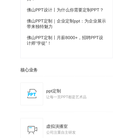
佛山PPT设计丨为什么你需要定制PPT？
佛山PPT定制｜企业定制ppt：为企业展示
带来独特魅力
佛山PPT定制丨月薪8000+，招聘PPT设
计师“学徒”！
核心业务
ppt定制
让每一页PPT都是艺术品
虚拟演播室
公司注重自主研发